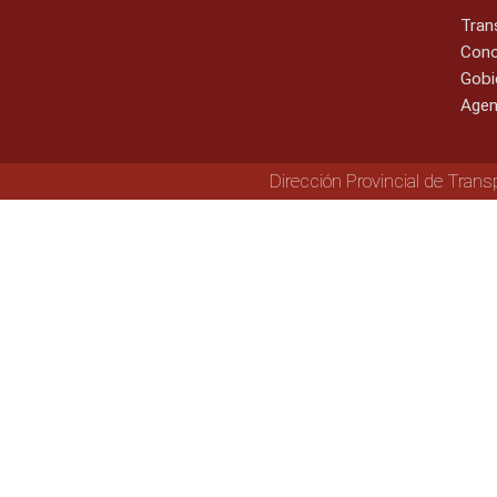
Tran
Cono
Gobi
Agen
Dirección Provincial de Trans