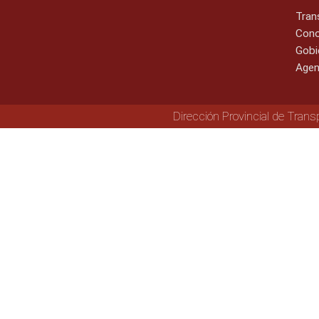
Tran
Cono
Gobi
Agen
Dirección Provincial de Trans