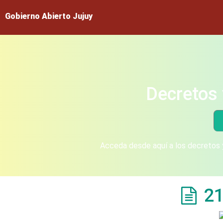
Gobierno Abierto Jujuy
Decretos 
Acceda desde aquí a los decretos y
21