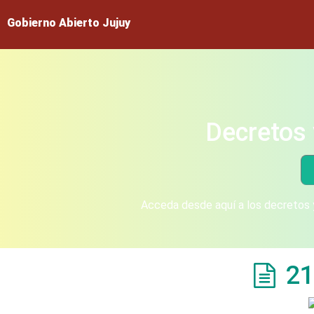
Gobierno Abierto Jujuy
Decretos 
Acceda desde aquí a los decretos y
21