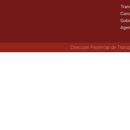
Tran
Cono
Gobi
Agen
Dirección Provincial de Trans