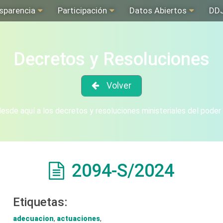
sparencia
Participación
Datos Abiertos
DD
Decretos y Resoluciones
Volver
sde aquí a los decretos y resoluciones ministeriales del poder
2094-S/2024
Etiquetas:
adecuacion
,
actuaciones
,