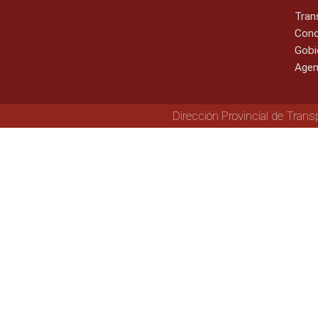
Tran
Cono
Gobi
Agen
Dirección Provincial de Trans