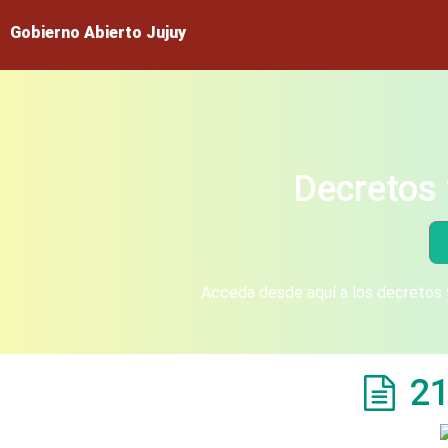
Gobierno Abierto Jujuy
Decretos 
Acceda desde aquí a los decretos y
21