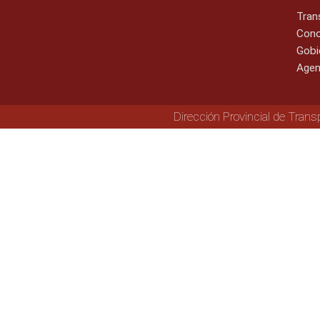
Tran
Cono
Gobi
Agen
Dirección Provincial de Trans