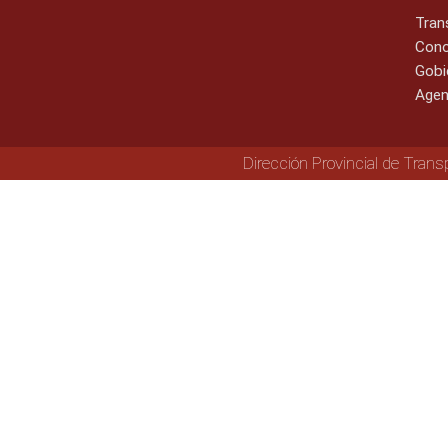
Tran
Cono
Gobi
Agen
Dirección Provincial de Trans