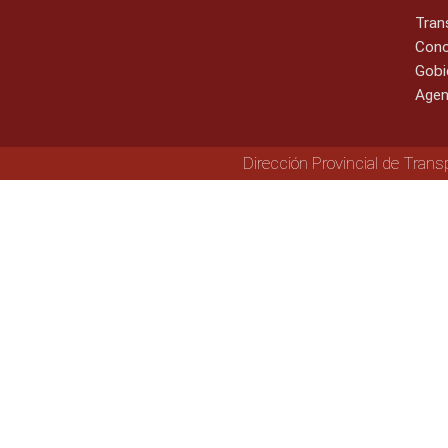
Tran
Cono
Gobi
Agen
Dirección Provincial de Trans