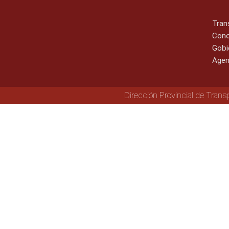
Tran
Cono
Gobi
Agen
Dirección Provincial de Trans