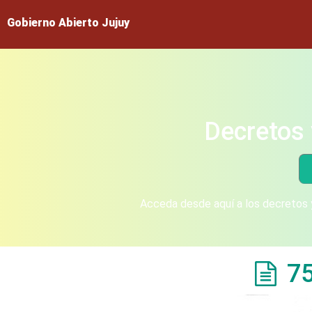
Gobierno Abierto Jujuy
Decretos 
Acceda desde aquí a los decretos y
7