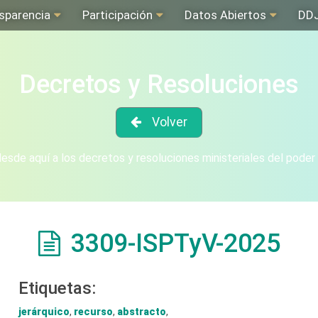
sparencia
Participación
Datos Abiertos
DD
Decretos y Resoluciones
Volver
sde aquí a los decretos y resoluciones ministeriales del poder
3309-ISPTyV-2025
Etiquetas:
jerárquico
,
recurso
,
abstracto
,