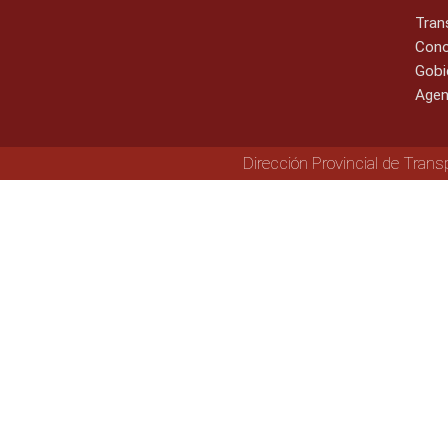
Tran
Cono
Gobi
Agen
Dirección Provincial de Trans