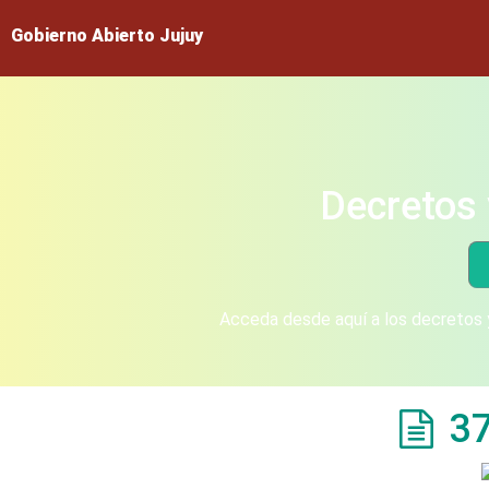
Gobierno Abierto Jujuy
Decretos 
Acceda desde aquí a los decretos y
3