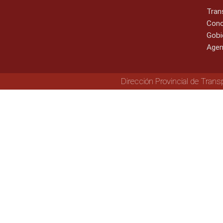
Tran
Cono
Gobi
Agen
Dirección Provincial de Trans