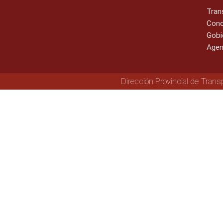
Tran
Cono
Gobi
Agen
Dirección Provincial de Trans