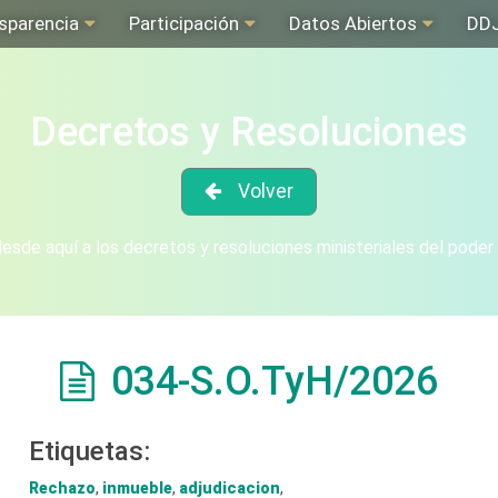
sparencia
Participación
Datos Abiertos
DD
Decretos y Resoluciones
Volver
sde aquí a los decretos y resoluciones ministeriales del poder
034-S.O.TyH/2026
Etiquetas:
Rechazo
,
inmueble
,
adjudicacion
,