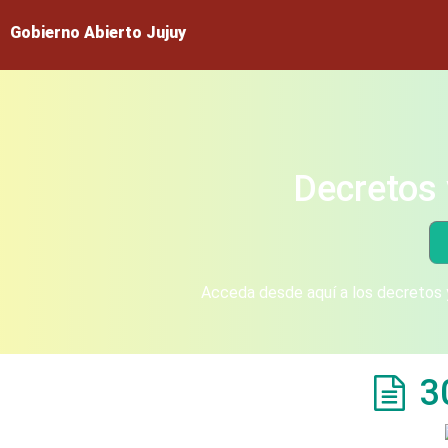
Gobierno Abierto Jujuy
Decretos 
Acceda desde aquí a los decretos y
3