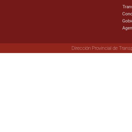
Tran
Cono
Gobi
Agen
Dirección Provincial de Trans