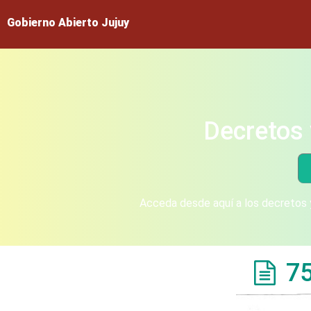
Gobierno Abierto Jujuy
Decretos 
Acceda desde aquí a los decretos y
7