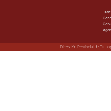
Tran
Cono
Gobi
Agen
Dirección Provincial de Trans