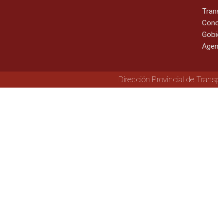
Tran
Cono
Gobi
Agen
Dirección Provincial de Trans