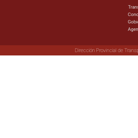
Tran
Cono
Gobi
Agen
Dirección Provincial de Trans