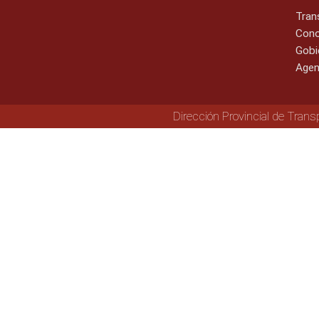
Tran
Cono
Gobi
Agen
Dirección Provincial de Trans