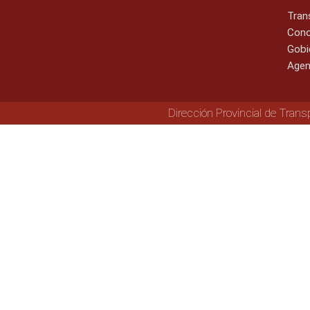
Tran
Cono
Gobi
Agen
Dirección Provincial de Trans