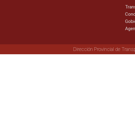
Tran
Cono
Gobi
Agen
Dirección Provincial de Trans