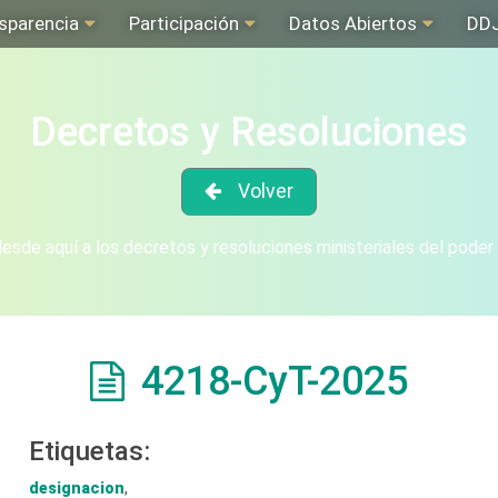
sparencia
Participación
Datos Abiertos
DD
Decretos y Resoluciones
Volver
sde aquí a los decretos y resoluciones ministeriales del poder
4218-CyT-2025
Etiquetas:
designacion
,