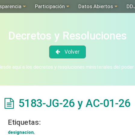
sparencia
Participación
Datos Abiertos
DD
Decretos y Resoluciones
Volver
sde aquí a los decretos y resoluciones ministeriales del poder
5183-JG-26 y AC-01-26
Etiquetas:
designacion
,