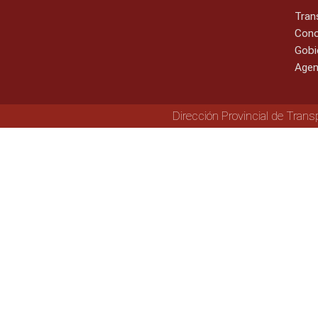
Tran
Cono
Gobi
Agen
Dirección Provincial de Trans