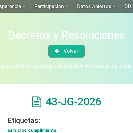
sparencia
Participación
Datos Abiertos
DD
Decretos y Resoluciones
Volver
sde aquí a los decretos y resoluciones ministeriales del poder
43-JG-2026
Etiquetas:
servicios
,
cumplimiento
,