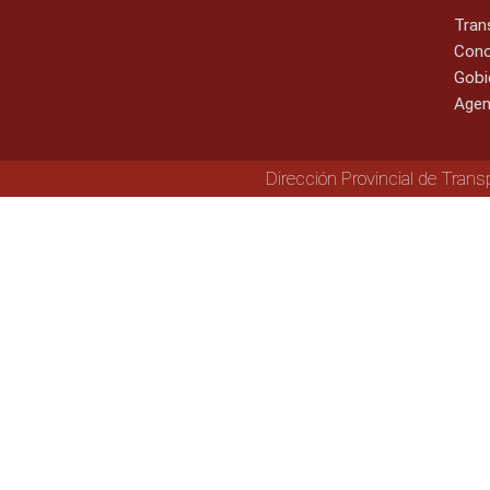
Tran
Cono
Gobi
Agen
Dirección Provincial de Trans