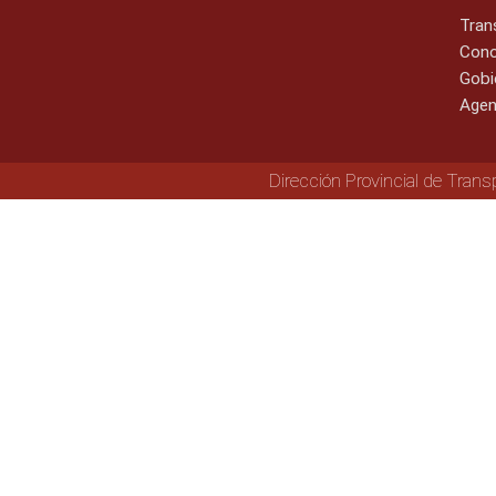
Tran
Cono
Gobi
Agen
Dirección Provincial de Trans