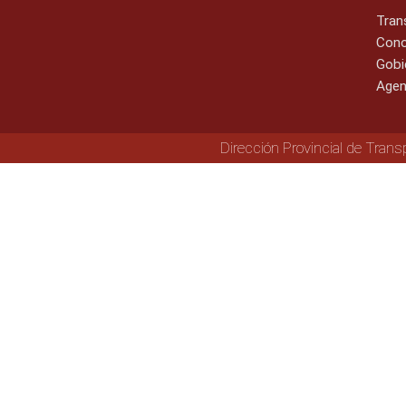
Tran
Cono
Gobi
Agen
Dirección Provincial de Trans