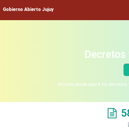
Gobierno Abierto Jujuy
Decretos 
Acceda desde aquí a los decretos y
5