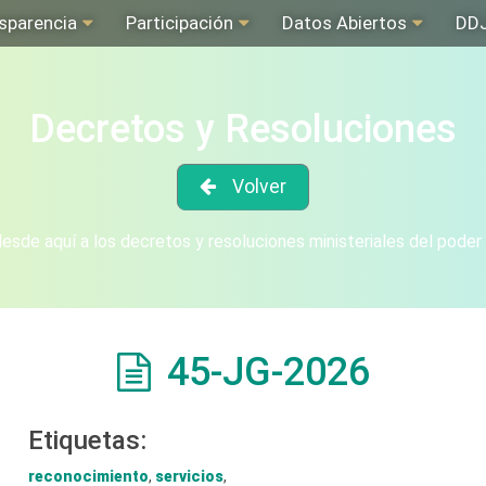
sparencia
Participación
Datos Abiertos
DD
Decretos y Resoluciones
Volver
sde aquí a los decretos y resoluciones ministeriales del poder
45-JG-2026
Etiquetas:
reconocimiento
,
servicios
,