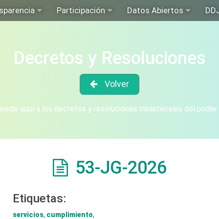
sparencia
Participación
Datos Abiertos
DD
Decretos y Resoluciones
Volver
sde aquí a los decretos y resoluciones ministeriales del poder
53-JG-2026
Etiquetas:
servicios
,
cumplimiento
,