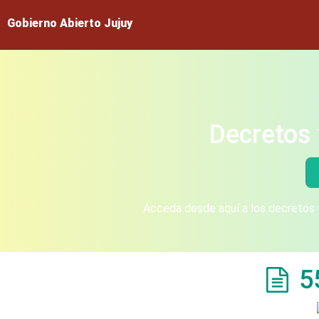
Gobierno Abierto Jujuy
Decretos 
Acceda desde aquí a los decretos y
5