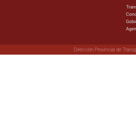
Tran
Cono
Gobi
Agen
Dirección Provincial de Trans