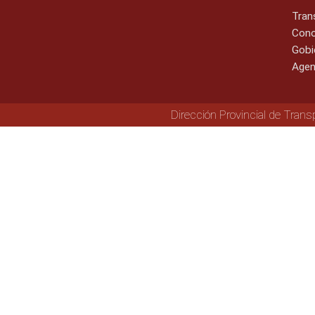
Tran
Cono
Gobi
Agen
Dirección Provincial de Trans