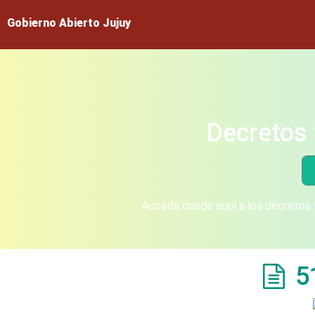
Gobierno Abierto Jujuy
Decretos 
Acceda desde aquí a los decretos y
5