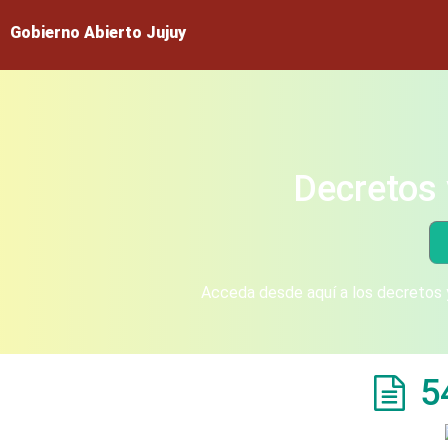
Gobierno Abierto Jujuy
Decretos 
Acceda desde aquí a los decretos y
5