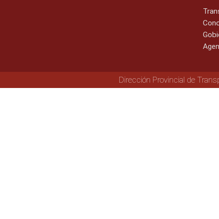
Tran
Cono
Gobi
Agen
Dirección Provincial de Trans