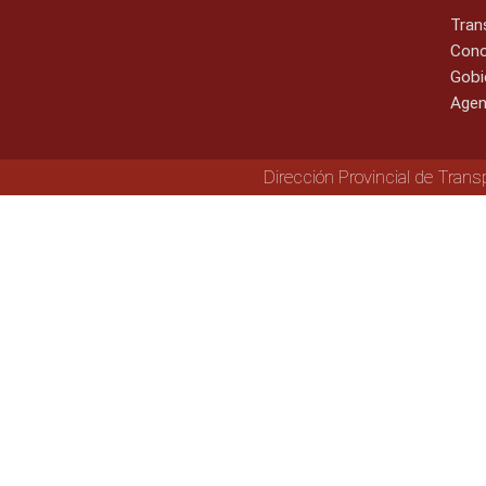
Tran
Cono
Gobi
Agen
Dirección Provincial de Trans