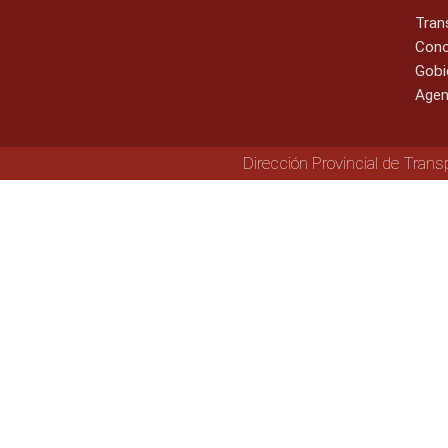
Tran
Cono
Gobi
Agen
Dirección Provincial de Trans