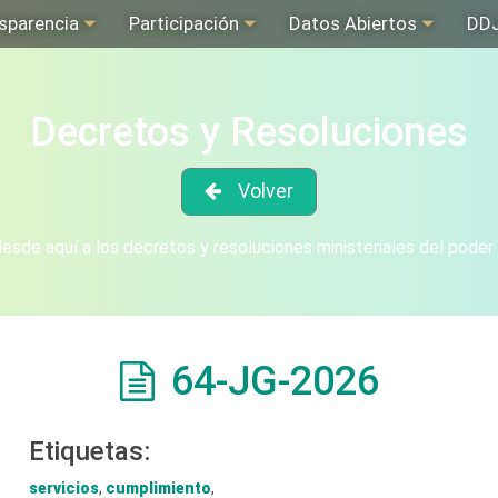
sparencia
Participación
Datos Abiertos
DD
Decretos y Resoluciones
Volver
sde aquí a los decretos y resoluciones ministeriales del poder
64-JG-2026
Etiquetas:
servicios
,
cumplimiento
,