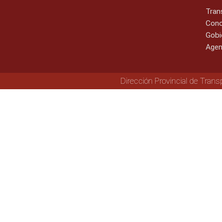
Tran
Cono
Gobi
Agen
Dirección Provincial de Trans