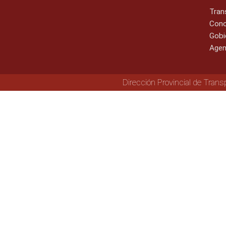
Tran
Cono
Gobi
Agen
Dirección Provincial de Trans