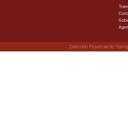
Tran
Cono
Gobi
Agen
Dirección Provincial de Trans