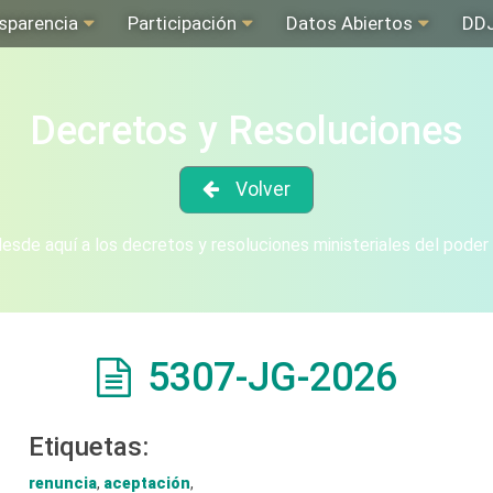
sparencia
Participación
Datos Abiertos
DD
Decretos y Resoluciones
Volver
sde aquí a los decretos y resoluciones ministeriales del poder
5307-JG-2026
Etiquetas:
renuncia
,
aceptación
,