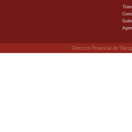
Tran
Cono
Gobi
Agen
Dirección Provincial de Trans