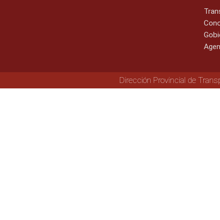
Tran
Cono
Gobi
Agen
Dirección Provincial de Trans