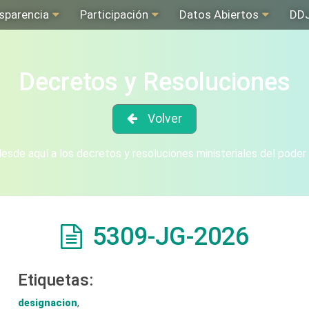
sparencia
Participación
Datos Abiertos
DD
Decretos y Resoluciones
Volver
sde aquí a los decretos y resoluciones ministeriales del poder
5309-JG-2026
Etiquetas:
designacion
,