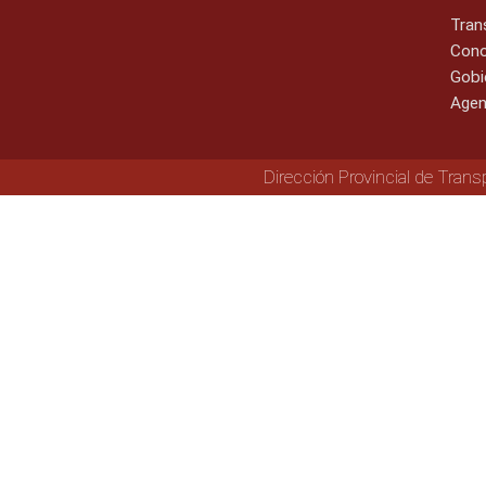
Tran
Cono
Gobi
Agen
Dirección Provincial de Trans