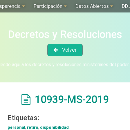
sparencia
Participación
Datos Abiertos
DD
Decretos y Resoluciones
Volver
sde aquí a los decretos y resoluciones ministeriales del poder
10939-MS-2019
Etiquetas:
personal
,
retiro
,
disponibilidad
,