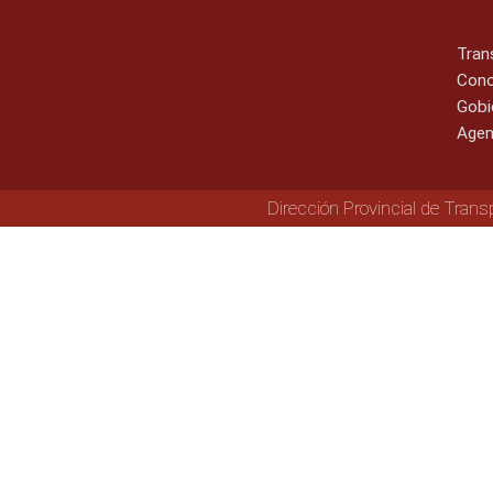
Tran
Cono
Gobi
Agen
Dirección Provincial de Trans