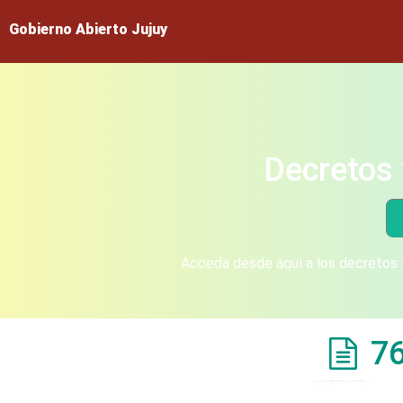
Gobierno Abierto Jujuy
Decretos 
Acceda desde aquí a los decretos y
7