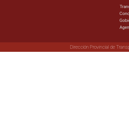
Tran
Cono
Gobi
Agen
Dirección Provincial de Trans