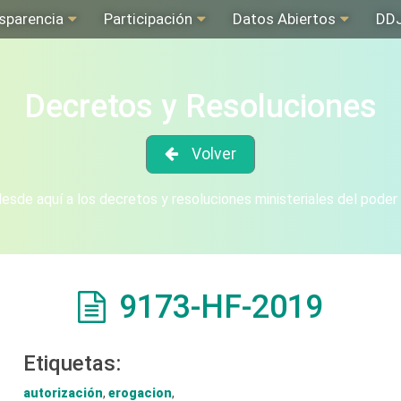
sparencia
Participación
Datos Abiertos
DD
Decretos y Resoluciones
Volver
sde aquí a los decretos y resoluciones ministeriales del poder
9173-HF-2019
Etiquetas:
autorización
,
erogacion
,