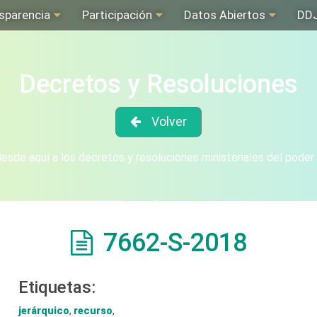
sparencia
Participación
Datos Abiertos
DD
Decretos y Resoluciones
Volver
sde aquí a los decretos y resoluciones ministeriales del poder
7662-S-2018
Etiquetas:
jerárquico
,
recurso
,